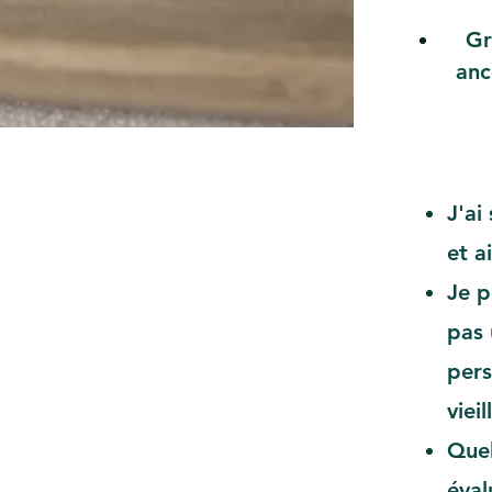
Gr
anc
J'ai
et a
Je p
pas 
pers
vieill
Quel
éval