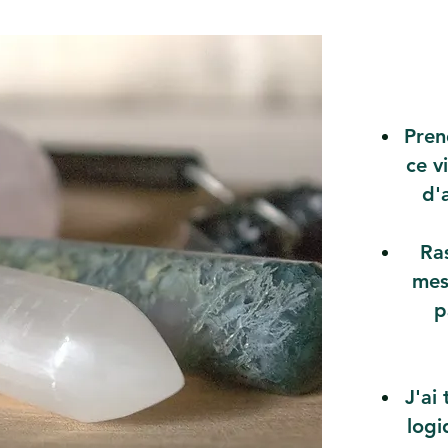
Pren
ce v
d'
Ra
mes
p
J'ai
logi