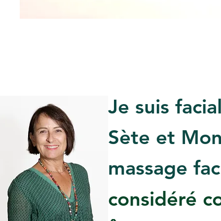
Je suis facia
Sète et Mont
massage faci
considéré c