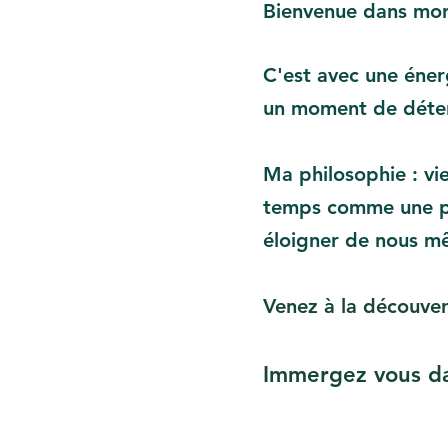
Bienvenue dans mon u
C'est avec une énerg
un moment de déten
Ma philosophie : vi
temps comme une par
éloigner de nous m
Venez à la découver
Immergez vous da