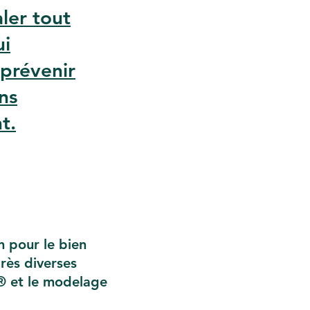
ler tout
ui
 prévenir
ns
t.
n pour le bien
rès diverses
o® et le modelage