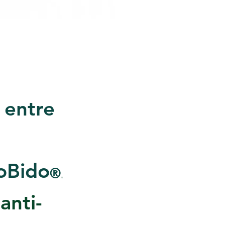
l entre
KoBido
®
,
anti-