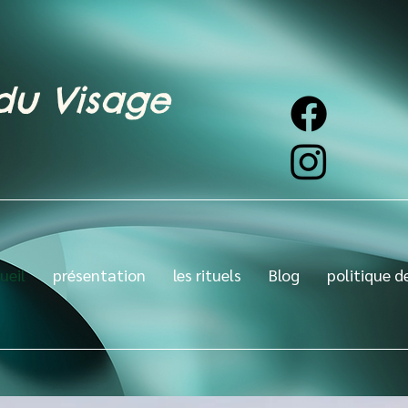
 du Visage
ueil
présentation
les rituels
Blog
politique d